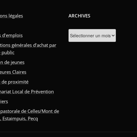
ons légales
ARCHIVES
Archives
s d’emplois
tions générales d’achat par
 public
n de jeunes
eures Claires
e de proximité
nariat Local de Prévention
iers
 pastorale de Celles/Mont de
s, Estaimpuis, Pecq