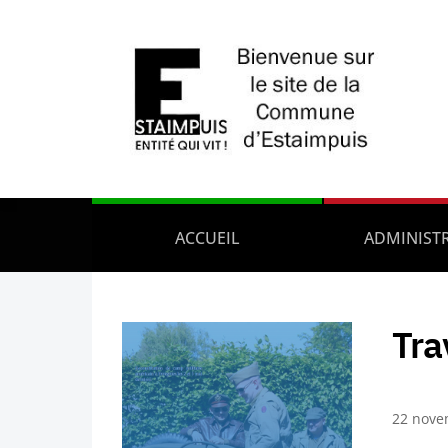
ACCUEIL
ADMINIST
Tra
22 nove