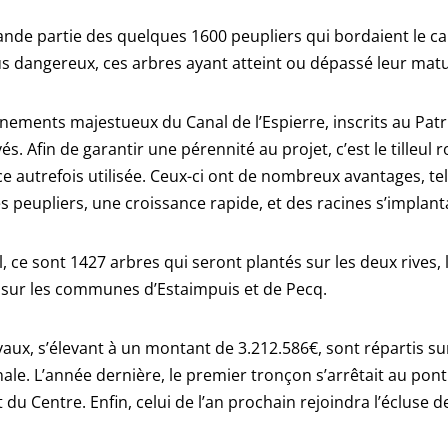
nde partie des quelques 1600 peupliers qui bordaient le cana
 dangereux, ces arbres ayant atteint ou dépassé leur matur
gnements majestueux du Canal de l’Espierre, inscrits au Pat
és. Afin de garantir une pérennité au projet, c’est le tilleul 
ce autrefois utilisée. Ceux-ci ont de nombreux avantages, te
es peupliers, une croissance rapide, et des racines s’implan
l, ce sont 1427 arbres qui seront plantés sur les deux rives, 
 sur les communes d’Estaimpuis et de Pecq.
vaux, s’élevant à un montant de 3.212.586€, sont répartis s
le. L’année dernière, le premier tronçon s’arrêtait au pont
 du Centre. Enfin, celui de l’an prochain rejoindra l’écluse 