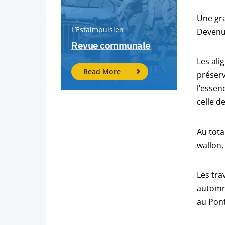
Une gra
L’Estaimpuisien
Devenus
Revue communale
Les ali
Read More
préserv
l’essen
celle d
Au tota
wallon,
Les tra
automna
au Pont