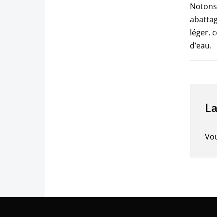
Notons 
abattag
léger, 
d’eau.
La
Vo