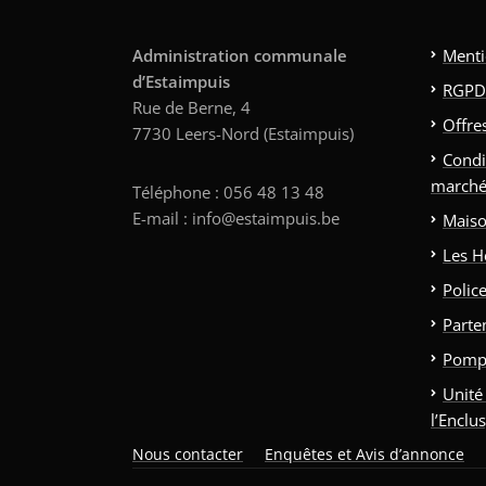
Administration communale
Menti
d’Estaimpuis
RGPD
Rue de Berne, 4
Offre
7730 Leers-Nord (Estaimpuis)
Condi
marché
Téléphone : 056 48 13 48
E-mail : info@estaimpuis.be
Maiso
Les H
Polic
Parte
Pomp
Unité
l’Enclu
Nous contacter
Enquêtes et Avis d’annonce