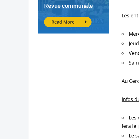
Revue communale
Les ent
Read More
Merc
Jeud
Vend
Same
Au Cerc
Infos du
Les 
fera le
Le s