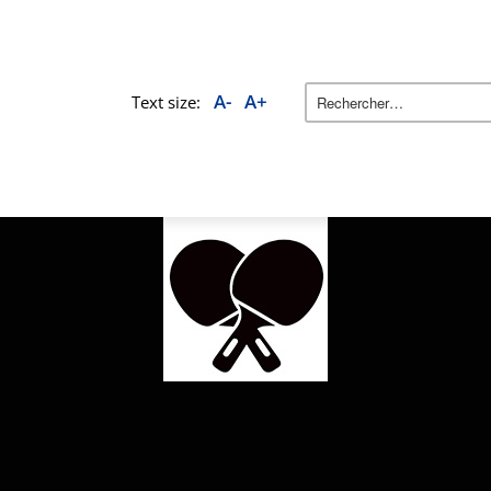
A-
A+
Text size: