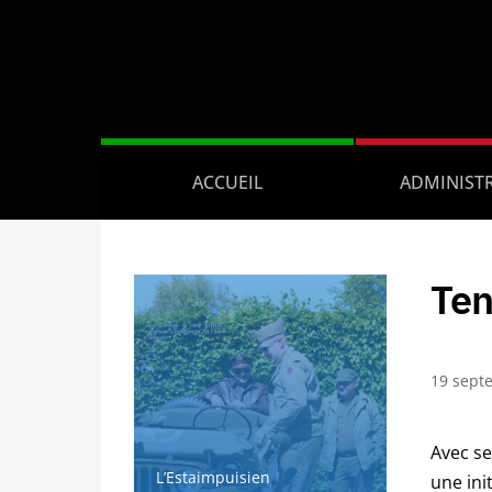
ACCUEIL
ADMINIST
Ten
19 sept
Avec se
L’Estaimpuisien
une init