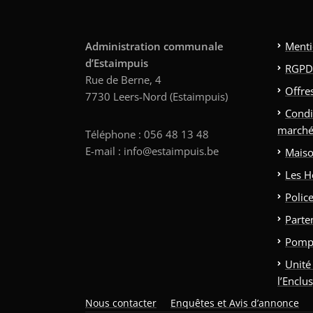
Administration communale
Menti
d’Estaimpuis
RGPD
Rue de Berne, 4
Offre
7730 Leers-Nord (Estaimpuis)
Condi
marché
Téléphone : 056 48 13 48
E-mail : info@estaimpuis.be
Maiso
Les H
Polic
Parte
Pomp
Unité
l’Enclu
Nous contacter
Enquêtes et Avis d’annonce