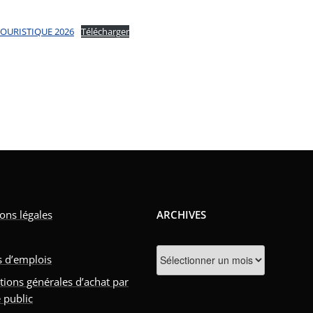
TOURISTIQUE 2026
Télécharger
ons légales
ARCHIVES
Archives
s d’emplois
tions générales d’achat par
 public