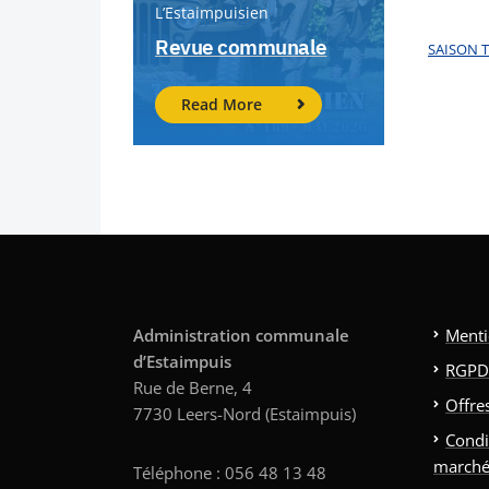
L’Estaimpuisien
Revue communale
SAISON 
Read More
Administration communale
Menti
d’Estaimpuis
RGPD
Rue de Berne, 4
Offre
7730 Leers-Nord (Estaimpuis)
Condi
marché
Téléphone : 056 48 13 48