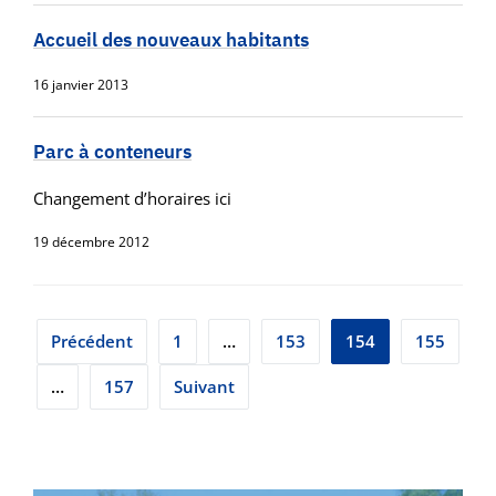
Accueil des nouveaux habitants
16 janvier 2013
Parc à conteneurs
Changement d’horaires ici
19 décembre 2012
Pagination
Précédent
1
…
153
154
155
des
…
157
Suivant
publications