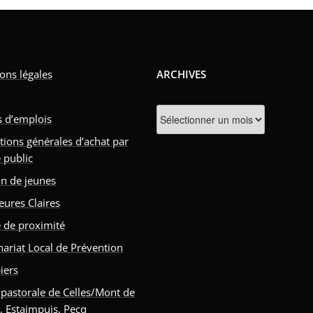
ons légales
ARCHIVES
Archives
s d’emplois
tions générales d’achat par
 public
n de jeunes
eures Claires
e de proximité
nariat Local de Prévention
iers
 pastorale de Celles/Mont de
s, Estaimpuis, Pecq