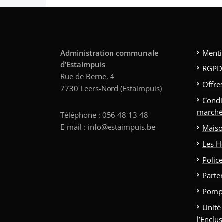
Administration communale
Menti
d’Estaimpuis
RGPD
Rue de Berne, 4
Offre
7730 Leers-Nord (Estaimpuis)
Condi
marché
Téléphone : 056 48 13 48
E-mail : info@estaimpuis.be
Maiso
Les H
Polic
Parte
Pomp
Unité
l’Enclu