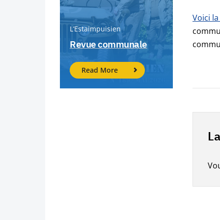
Voici l
L’Estaimpuisien
communa
Revue communale
commun
Read More
La
Vo