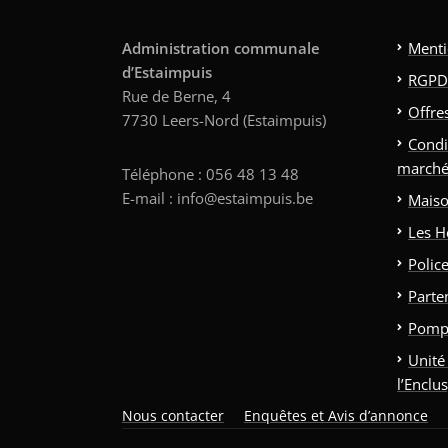
Administration communale
Menti
d’Estaimpuis
RGPD
Rue de Berne, 4
Offre
7730 Leers-Nord (Estaimpuis)
Condi
marché
Téléphone : 056 48 13 48
E-mail : info@estaimpuis.be
Maiso
Les H
Polic
Parte
Pomp
Unité
l’Enclu
Nous contacter
Enquêtes et Avis d’annonce