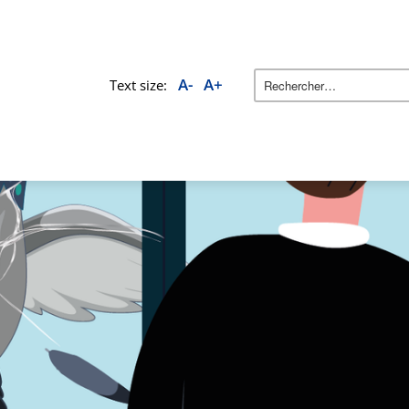
A-
A+
Text size: