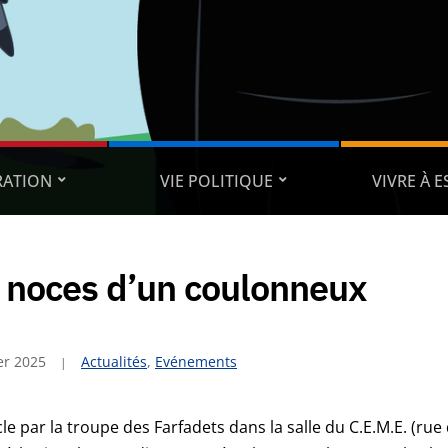
RATION
VIE POLITIQUE
VIVRE À 
 noces d’un coulonneux
er 2025
Actualités
,
Evénements
le par la troupe des Farfadets dans la salle du C.E.M.E. (rue