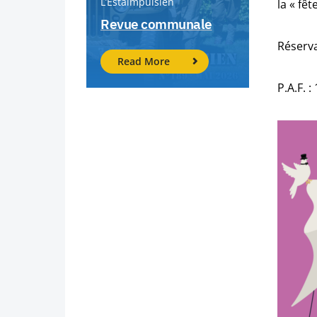
L’Estaimpuisien
la « fêt
Revue communale
Réserva
Read More
P.A.F. 