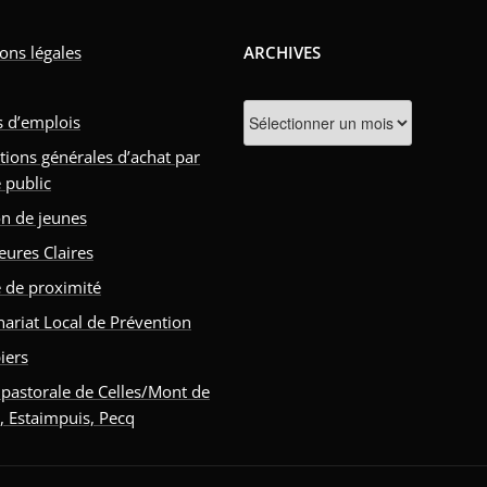
ons légales
ARCHIVES
Archives
s d’emplois
tions générales d’achat par
 public
n de jeunes
eures Claires
e de proximité
nariat Local de Prévention
iers
 pastorale de Celles/Mont de
s, Estaimpuis, Pecq