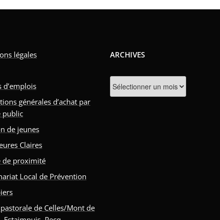
ons légales
ARCHIVES
Archives
s d’emplois
tions générales d’achat par
 public
n de jeunes
eures Claires
e de proximité
nariat Local de Prévention
iers
 pastorale de Celles/Mont de
s, Estaimpuis, Pecq