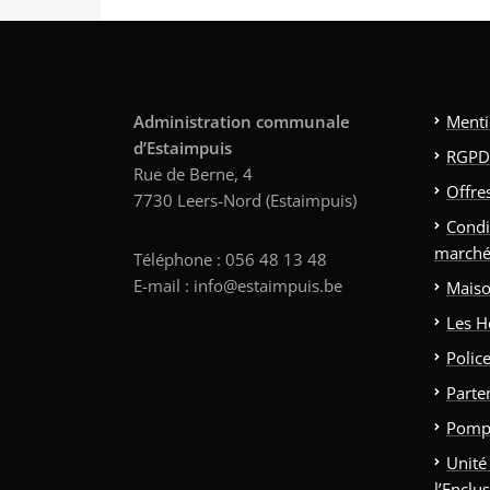
Administration communale
Menti
d’Estaimpuis
RGPD
Rue de Berne, 4
Offre
7730 Leers-Nord (Estaimpuis)
Condi
marché
Téléphone : 056 48 13 48
E-mail : info@estaimpuis.be
Maiso
Les H
Polic
Parte
Pomp
Unité
l’Enclu