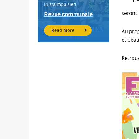
Les
L’Estaimpuisien
seront 
Revue communale
Read More
Au prog
et beau
Retrou