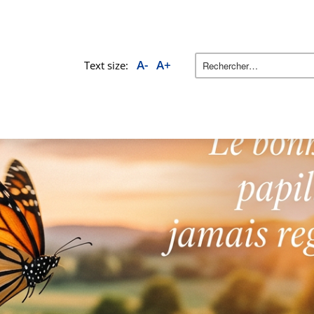
A-
A+
Text size: