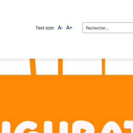
A-
A+
Text size: