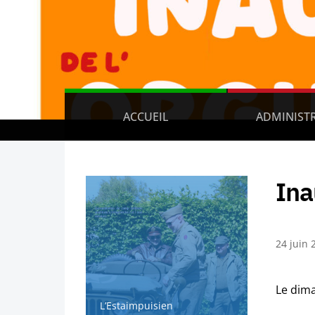
ACCUEIL
ADMINIST
Ina
24 juin 
Le dima
L’Estaimpuisien