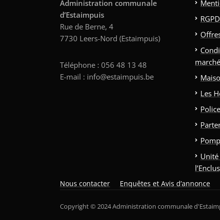
Administration communale
Menti
d’Estaimpuis
RGPD
Rue de Berne, 4
Offre
7730 Leers-Nord (Estaimpuis)
Condi
marché
Téléphone : 056 48 13 48
E-mail : info@estaimpuis.be
Maiso
Les H
Polic
Parte
Pomp
Unité
l’Enclu
Nous contacter
Enquêtes et Avis d’annonce
Copyright © 2024 Administration communale d'Estaim