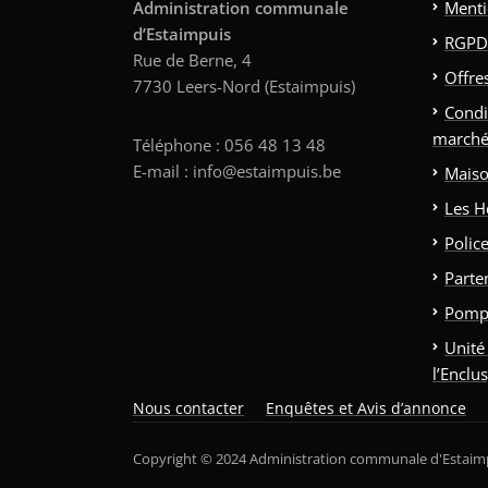
Administration communale
Menti
d’Estaimpuis
RGPD
Rue de Berne, 4
Offre
7730 Leers-Nord (Estaimpuis)
Condi
marché
Téléphone : 056 48 13 48
E-mail : info@estaimpuis.be
Maiso
Les H
Polic
Parte
Pomp
Unité
l’Enclu
Nous contacter
Enquêtes et Avis d’annonce
Copyright © 2024 Administration communale d'Estaim