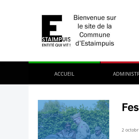
ACCUEIL
ADMINIST
Fes
2 octob