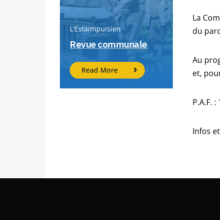
La Comm
L’Estaimpuisien
du parc
Revue communale
Au prog
Read More
et, pou
P.A.F. :
Infos e