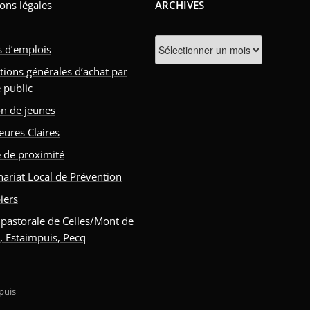
ons légales
ARCHIVES
Archives
s d’emplois
tions générales d’achat par
 public
n de jeunes
eures Claires
e de proximité
nariat Local de Prévention
iers
 pastorale de Celles/Mont de
s, Estaimpuis, Pecq
puis