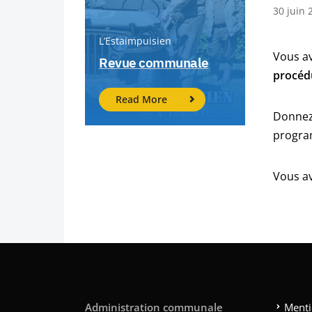
30 juin 
L’Estaimpuisien
Vous av
Revue communale
procédu
Read More
Donnez 
program
Vous av
Administration communale
Menti