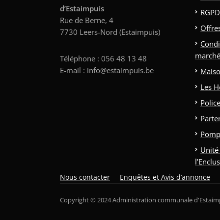
d’Estaimpuis
RGPD
Rue de Berne, 4
Offre
7730 Leers-Nord (Estaimpuis)
Condi
marché
Téléphone : 056 48 13 48
E-mail : info@estaimpuis.be
Maiso
Les H
Polic
Parte
Pomp
Unité
l’Enclu
Nous contacter
Enquêtes et Avis d’annonce
Copyright © 2024 Administration communale d'Estaim