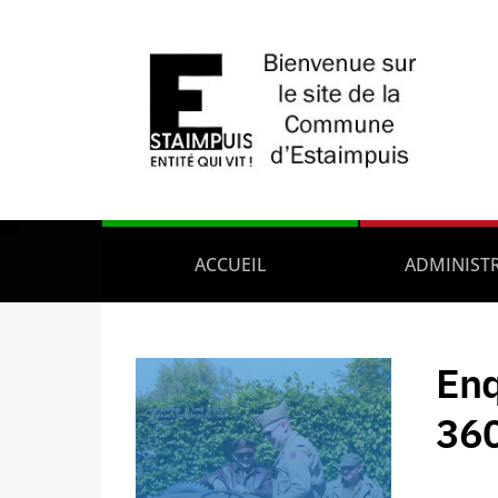
ACCUEIL
ADMINIST
Enq
360