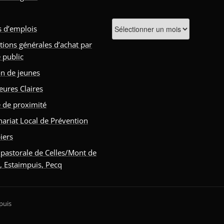
Archives
s d’emplois
tions générales d’achat par
 public
n de jeunes
eures Claires
e de proximité
nariat Local de Prévention
iers
 pastorale de Celles/Mont de
s, Estaimpuis, Pecq
puis