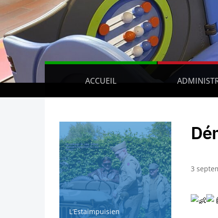
ACCUEIL
ADMINIST
Dém
3 septe
L’Estaimpuisien