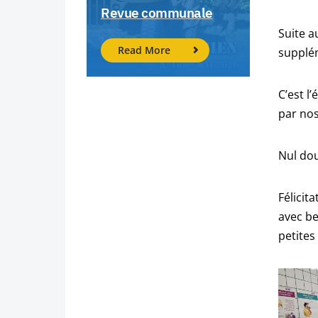
Revue communale
Suite a
Read More
supplém
C’est l
par nos
Nul dou
Félicit
avec be
petites