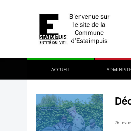
ACCUEIL
ADMINIST
Déc
26 févri