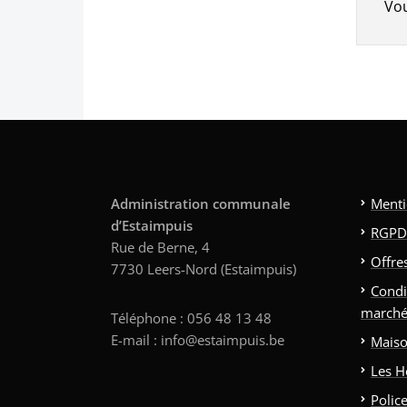
Vo
Administration communale
Menti
d’Estaimpuis
RGPD
Rue de Berne, 4
Offre
7730 Leers-Nord (Estaimpuis)
Condi
marché
Téléphone : 056 48 13 48
E-mail : info@estaimpuis.be
Maiso
Les H
Polic