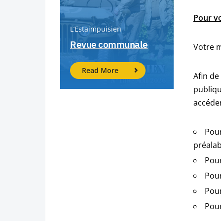
Pour v
L’Estaimpuisien
Revue communale
Votre 
Read More
Afin de
publiqu
accéder
Pour
préalab
Pour
Pour
Pour
Pour