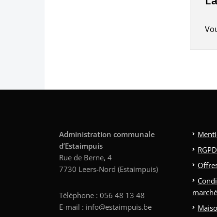
Vo
Administration communale
Menti
d’Estaimpuis
RGPD
Rue de Berne, 4
Offre
7730 Leers-Nord (Estaimpuis)
Condi
marché
Téléphone : 056 48 13 48
E-mail : info@estaimpuis.be
Maiso