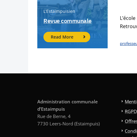
L’Estaimpuisien
L’école
Revue communale
Retrouv
Read More
professeu
Administration communale
Menti
d’Estaimpuis
RGPD
Rue de Berne, 4
Offre
7730 Leers-Nord (Estaimpuis)
Condi