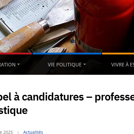
RATION
VIE POLITIQUE
VIVRE À 
el à candidatures – profess
stique
re 2025
Actualités