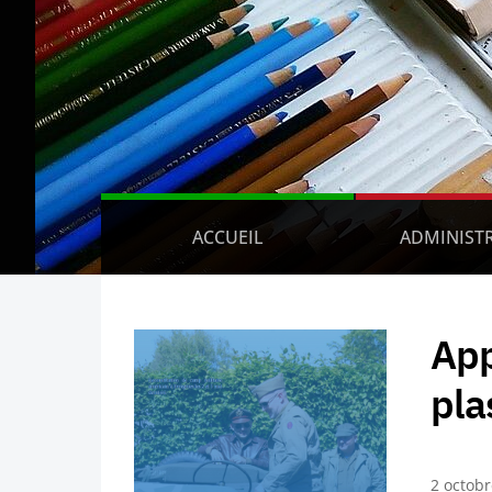
ACCUEIL
ADMINIST
App
pla
2 octob