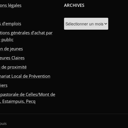
ons légales
ARCHIVES
Archives
s d’emplois
tions générales d’achat par
 public
n de jeunes
eures Claires
e de proximité
nariat Local de Prévention
iers
 pastorale de Celles/Mont de
s, Estaimpuis, Pecq
puis