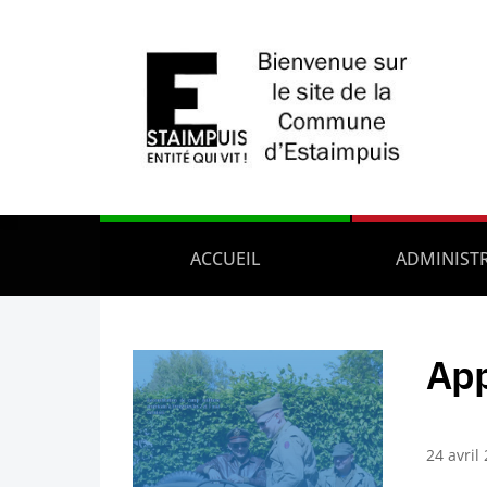
ACCUEIL
ADMINIST
App
24 avril