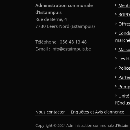
Administration communale
Menti
d’Estaimpuis
RGPD
Rue de Berne, 4
Offre
7730 Leers-Nord (Estaimpuis)
Condi
marché
Téléphone : 056 48 13 48
E-mail : info@estaimpuis.be
Maiso
Les H
Polic
Parte
Pomp
Unité
l’Enclu
Nous contacter
Enquêtes et Avis d’annonce
Copyright © 2024 Administration communale d'Estaim