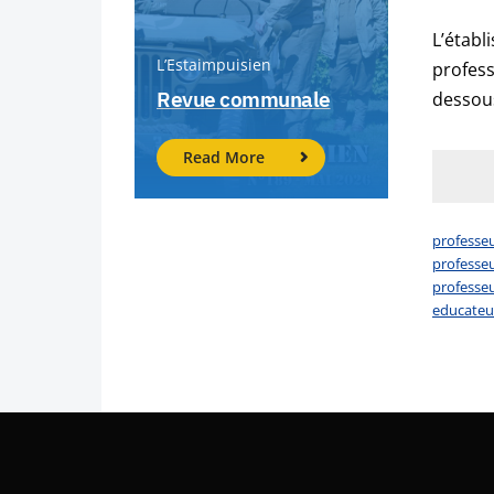
L’établ
L’Estaimpuisien
profess
Revue communale
dessous
Read More
professeu
professe
professe
educateu