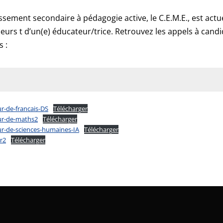
issement secondaire à pédagogie active, le C.E.M.E., est ac
eurs t d’un(e) éducateur/trice. Retrouvez les appels à candi
 :
r-de-francais-DS
Télécharger
ur-de-maths2
Télécharger
ur-de-sciences-humaines-IA
Télécharger
r2
Télécharger