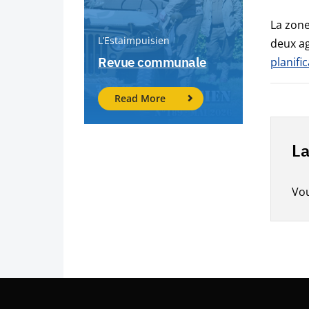
La zone
L’Estaimpuisien
deux ag
Revue communale
planifi
Read More
La
Vo