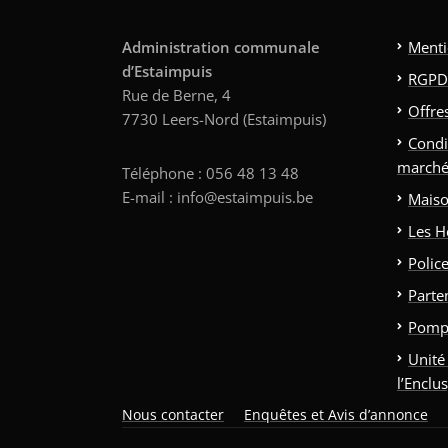
Administration communale
Menti
d’Estaimpuis
RGPD
Rue de Berne, 4
Offre
7730 Leers-Nord (Estaimpuis)
Condi
marché
Téléphone : 056 48 13 48
E-mail : info@estaimpuis.be
Maiso
Les H
Polic
Parte
Pomp
Unité
l’Enclu
Nous contacter
Enquêtes et Avis d’annonce