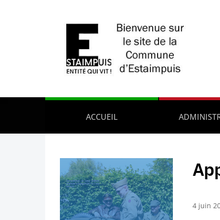
ACCUEIL
ADMINIST
App
4 juin 2