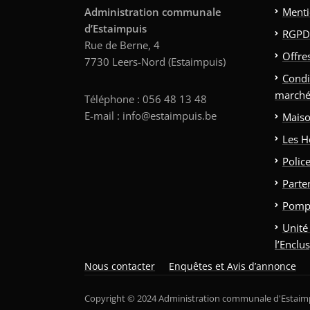
Administration communale
Menti
d’Estaimpuis
RGPD
Rue de Berne, 4
Offre
7730 Leers-Nord (Estaimpuis)
Condi
marché
Téléphone : 056 48 13 48
E-mail : info@estaimpuis.be
Maiso
Les H
Polic
Parte
Pomp
Unité
l’Enclu
Nous contacter
Enquêtes et Avis d’annonce
Copyright © 2024 Administration communale d'Estaim