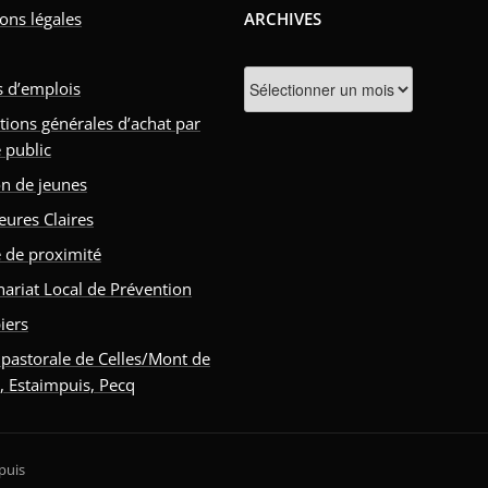
ons légales
ARCHIVES
Archives
s d’emplois
tions générales d’achat par
 public
n de jeunes
eures Claires
e de proximité
nariat Local de Prévention
iers
 pastorale de Celles/Mont de
s, Estaimpuis, Pecq
puis