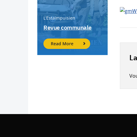
L’Estaimpuisien
Revue communale
Read More
La
Vo