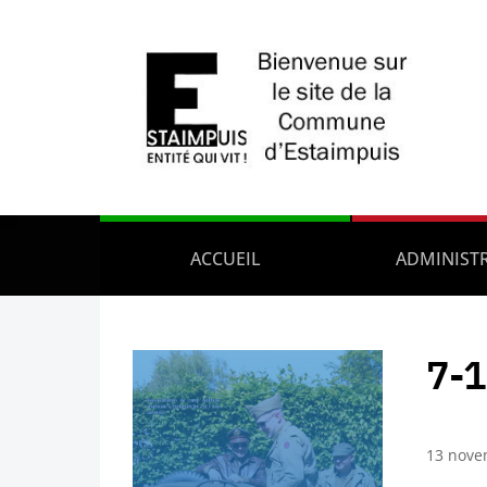
ACCUEIL
ADMINIST
7-
13 nove