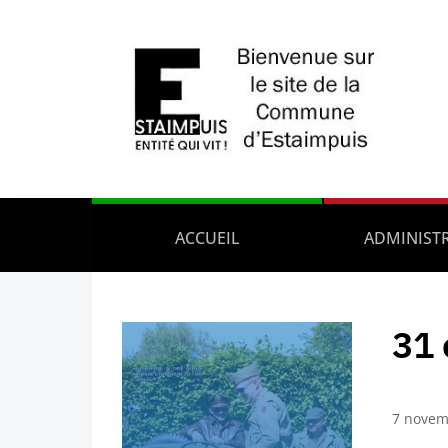
ACCUEIL
ADMINIST
31 
7 novem