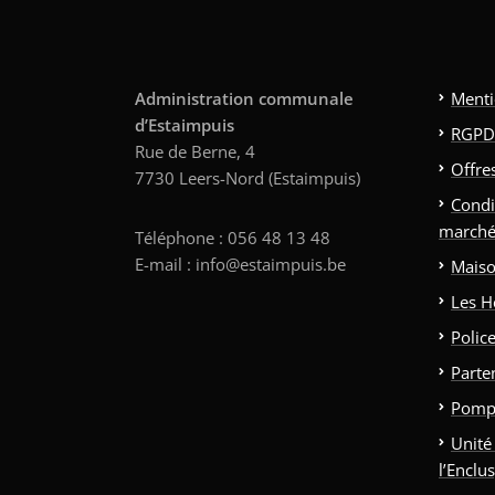
Administration communale
Menti
d’Estaimpuis
RGPD
Rue de Berne, 4
Offre
7730 Leers-Nord (Estaimpuis)
Condi
marché
Téléphone : 056 48 13 48
E-mail : info@estaimpuis.be
Maiso
Les H
Polic
Parte
Pomp
Unité
l’Enclu