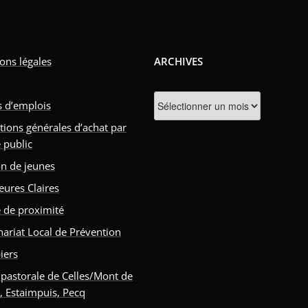
ons légales
ARCHIVES
Archives
s d’emplois
tions générales d’achat par
 public
n de jeunes
eures Claires
e de proximité
nariat Local de Prévention
iers
 pastorale de Celles/Mont de
s, Estaimpuis, Pecq