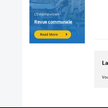
L’Estaimpuisien
Revue communale
Read More
La
Vo