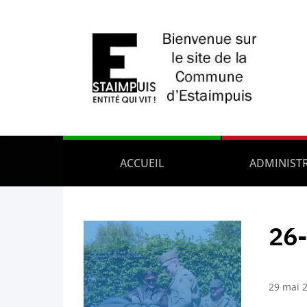
ACCUEIL
ADMINIST
26-
29 mai 