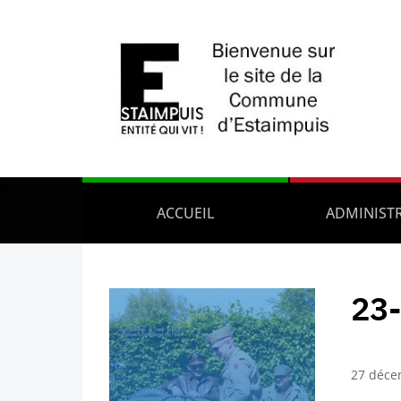
ACCUEIL
ADMINIST
23
27 déce