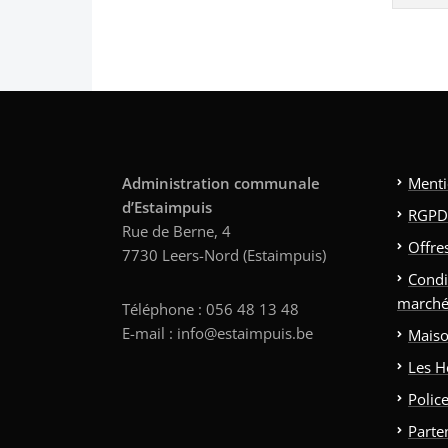
Administration communale
Menti
d’Estaimpuis
RGPD
Rue de Berne, 4
Offre
7730 Leers-Nord (Estaimpuis)
Condi
marché
Téléphone : 056 48 13 48
E-mail : info@estaimpuis.be
Maiso
Les H
Polic
Parte