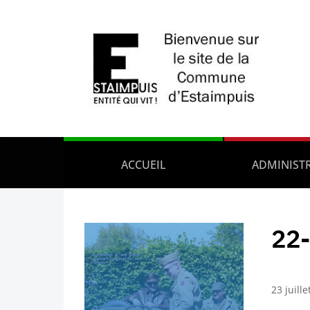
ACCUEIL
ADMINIST
22-
23 juill