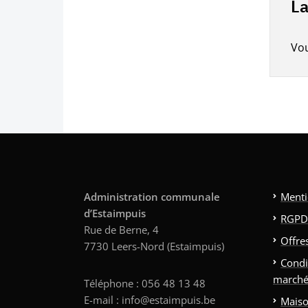
La
Vo
Administration communale
Menti
d’Estaimpuis
RGPD
Rue de Berne, 4
Offre
7730 Leers-Nord (Estaimpuis)
Condi
marché
Téléphone : 056 48 13 48
E-mail : info@estaimpuis.be
Maiso