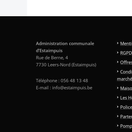
Administration communale
Menti
d’Estaimpuis
RGPD
Rue de Berne, 4
Offre
7730 Leers-Nord (Estaimpuis)
Condi
marché
Téléphone : 056 48 13 48
E-mail : info@estaimpuis.be
Maiso
Les H
Polic
Parte
Pomp