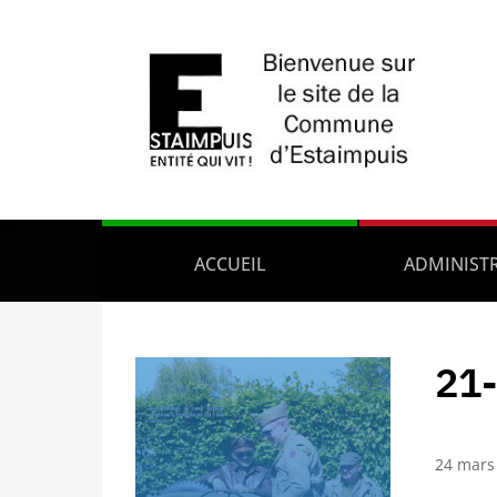
ACCUEIL
ADMINIST
21-
24 mars