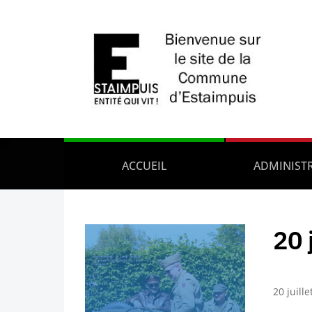
ACCUEIL
ADMINIST
20 
20 juill