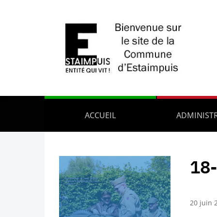
ACCUEIL
ADMINIST
18-
20 juin 