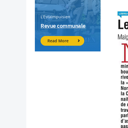
L’Estaimpuisien
Revue communale
Read More