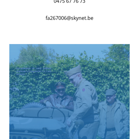
0475 67 76 73
fa267006@skynet.be